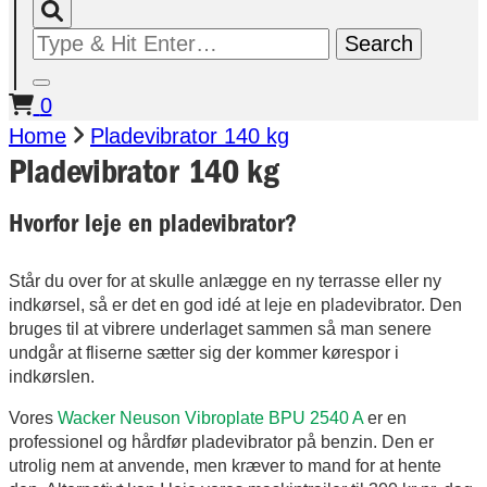
Looking
for
Something?
0
Home
Pladevibrator 140 kg
Pladevibrator 140 kg
Hvorfor leje en pladevibrator?
Står du over for at skulle anlægge en ny terrasse eller ny
indkørsel, så er det en god idé at leje en pladevibrator. Den
bruges til at vibrere underlaget sammen så man senere
undgår at fliserne sætter sig der kommer kørespor i
indkørslen.
Vores
Wacker Neuson Vibroplate BPU 2540 A
er en
professionel og hårdfør pladevibrator på benzin. Den er
utrolig nem at anvende, men kræver to mand for at hente