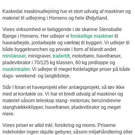
Kaskedal maskinudlejning har et stort udvalg af maskiner og
materiel til udlejning i Horsens og hele Østjylland.
Vores virksomhed er beliggende i de skønne Stensballe
Bjerge i Horsens. Her udlejer vi
forskellige maskiner
til
havearbejde, jordarbejde og værktøj til byggeri. Vi udlejer til
både byggebranchen og private i form af blandt andet
minilæsser
, minigraver,
trailerlift
, motorbøre, havefræser,
pladevibrator i 70/125 kg klassen, 60 kg jordloppe og
maskintrailer
. Vi udlejer til meget fordelagtige priser på både
dags- weekend- og langtidsleje.
Står I foran et haveprojekt eller anlægsprojekt, så tøv ikke
med at kontakte os. Vi har et bredt udvalg af maskiner og
materiel såsom teleskop stang- motorsav, benzindrevne
stanghækkeklipper, havefræser, pladevibrator og meget
mere.
Vores priser er altid inkl. forsikring og moms. Priserne
indeholder ingen skjulte gebyrer, såsom miljøhåndtering eller